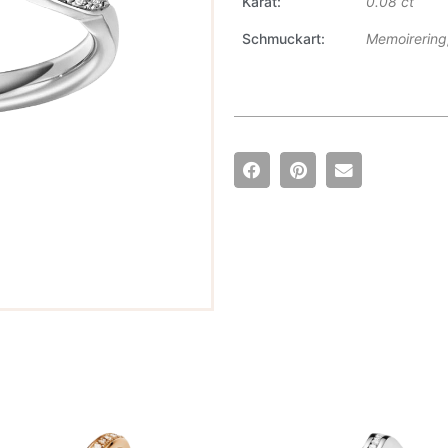
Karat
0.08 ct
Schmuckart
Memoirering