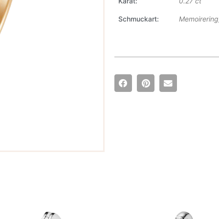
Karat
0.27 ct
Schmuckart
Memoirering