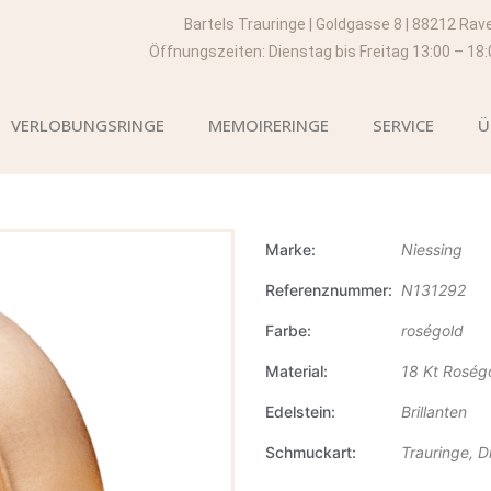
Bartels Trauringe | Goldgasse 8 | 88212 Rav
Öffnungszeiten: Dienstag bis Freitag 13:00 – 18
VERLOBUNGSRINGE
MEMOIRERINGE
SERVICE
Ü
Marke
Niessing
Referenznummer
N131292
Farbe
roségold
Material
18 Kt Roség
Edelstein
Brillanten
Schmuckart
Trauringe, 