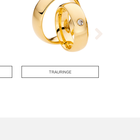
TRAURINGE
T