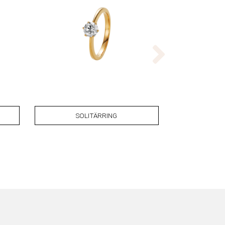
SOLITÄRRING
SOL