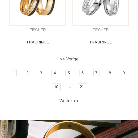
FISCHER
FISCHER
TRAURINGE
TRAURINGE
<< Vorige
1
2
3
4
5
6
7
8
9
...
10
21
Weiter >>