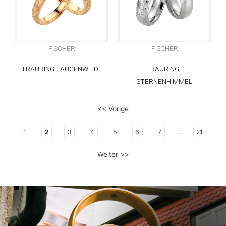
FISCHER
FISCHER
TRAURINGE AUGENWEIDE
TRAURINGE
STERNENHIMMEL
<< Vorige
...
1
2
3
4
5
6
7
21
Weiter >>